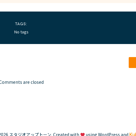
TAGS:
No tags
Comments are closed
2026 スタジオアップトーン. Created with
using WordPress and
Ku