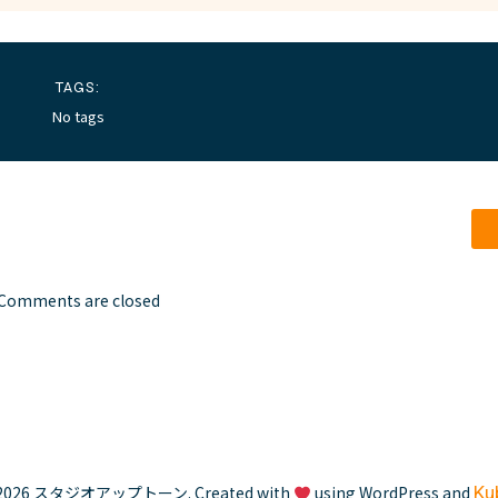
TAGS:
No tags
Comments are closed
2026 スタジオアップトーン. Created with
using WordPress and
Ku