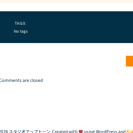
TAGS:
No tags
Comments are closed
2026 スタジオアップトーン. Created with
using WordPress and
Ku