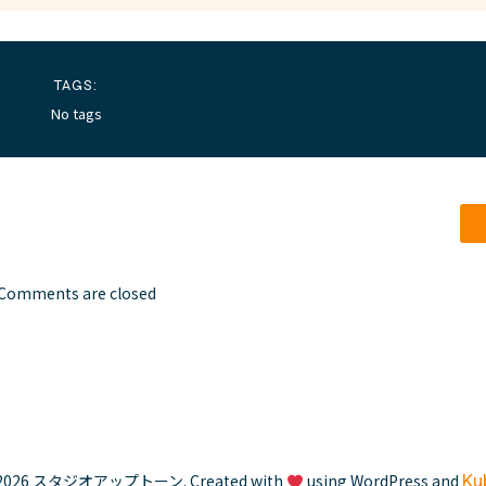
TAGS:
No tags
Comments are closed
2026 スタジオアップトーン. Created with
using WordPress and
Ku